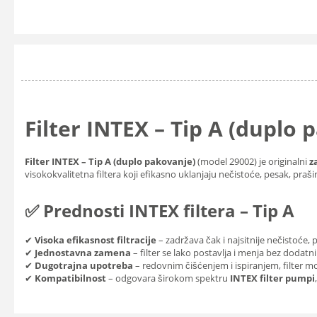
Filter INTEX – Tip A (duplo
Filter INTEX – Tip A (duplo pakovanje)
(model 29002) je originalni
z
visokokvalitetna filtera koji efikasno uklanjaju nečistoće, pesak, prašin
✅
Prednosti INTEX filtera – Tip A
✔
Visoka efikasnost filtracije
– zadržava čak i najsitnije nečistoće, 
✔
Jednostavna zamena
– filter se lako postavlja i menja bez dodatni
✔
Dugotrajna upotreba
– redovnim čišćenjem i ispiranjem, filter mo
✔
Kompatibilnost
– odgovara širokom spektru
INTEX filter pumpi