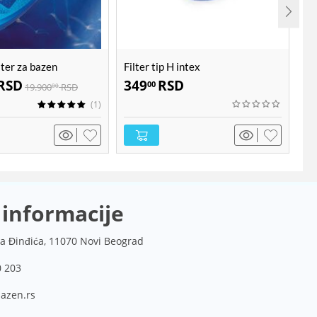
ster za bazen
Filter tip H intex
Fi
SCUBA II
RSD
349
RSD
4
00
19.900
RSD
00
(1)
 informacije
a Đinđića, 11070 Novi Beograd
0 203
azen.rs