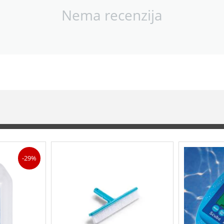
Nema recenzija
-29%