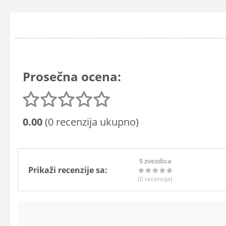
Prosečna ocena:
0.00
(0 recenzija ukupno)
5 zvezdica
Prikaži recenzije sa:
(0
recenzija
)