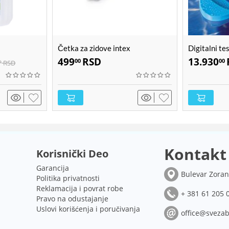
Četka za zidove intex
Digitalni te
LOVIBOND 
499
RSD
13.930
00
00
RSD
0
Kontakt
Korisnički Deo
Garancija
Bulevar Zoran
Politika privatnosti
Reklamacija i povrat robe
+ 381 61 205 
Pravo na odustajanje
Uslovi korišćenja i poručivanja
office@svezab