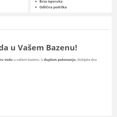
Brza isporuka
Odlična podrška
Voda u Vašem Bazenu!
stru vodu
u vašem bazenu. U
duplom pakovanju
, dobijate dva