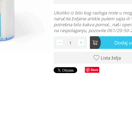
Ukoliko iz bilo kog razloga niste u mo
naručite željene artikle putem sajta ili
potrebna bilo kakva pomoć, naši oper
na raspolaganju, pozovite 061/20-50-
Dodaj u
−
+
Lista želja
Save