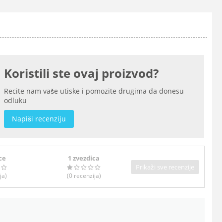
Koristili ste ovaj proizvod?
Recite nam vaše utiske i pomozite drugima da donesu
odluku
Napiši recenziju
ce
1 zvezdica
Prikaži sve recenzije
ja
)
(0
recenzija
)