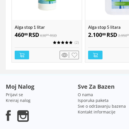
Alga stop 1 litar
Alga stop 5 litara
460
RSD
2.100
RSD
00
00
630
RSD
2.950
00
0
(2)
Moj Nalog
Sve Za Bazen
Prijavi se
O nama
Kreiraj nalog
Isporuka paketa
Sve o održavanju bazena
Kontakt informacije