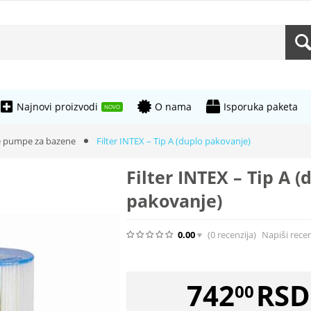
Najnovi proizvodi
O nama
Isporuka paketa
NOVO
e pumpe za bazene
Filter INTEX – Tip A (duplo pakovanje)
Filter INTEX – Tip A (
pakovanje)
0.00
(0
recenzija
)
Napiši recen
742
RSD
00