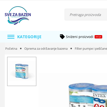
KATEGORIJE
Sniženi proizvodi
AKCIJA
Početna
Oprema za održavanje bazena
Filter pumpe i peščan