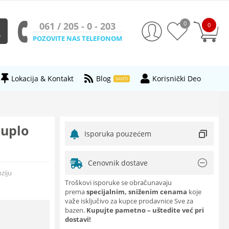
0
061 / 205 - 0 - 203
0
POZOVITE NAS TELEFONOM
Lokacija & Kontakt
Blog
Korisnički Deo
SAVETI
duplo
Isporuka pouzećem
Cenovnik dostave
ziju
Troškovi isporuke se obračunavaju
prema
specijalnim, sniženim cenama
koje
važe isključivo za kupce prodavnice Sve za
bazen.
Kupujte pametno – uštedite već pri
dostavi!