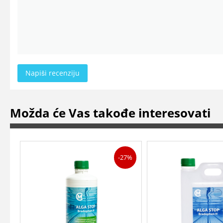
Napiši recenziju
Možda će Vas takođe interesovati
-27%