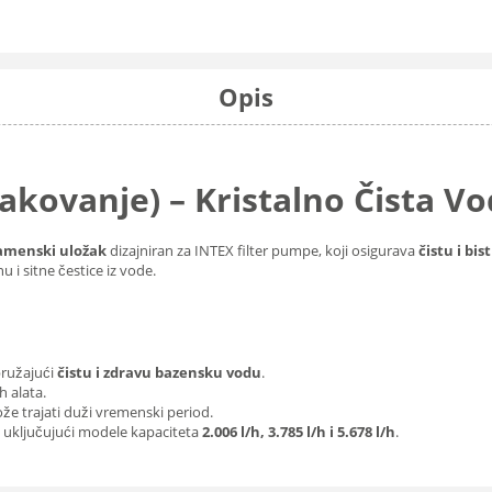
Opis
 pakovanje) – Kristalno Čista 
amenski uložak
dizajniran za INTEX filter pumpe, koji osigurava
čistu i bi
u i sitne čestice iz vode.
pružajući
čistu i zdravu bazensku vodu
.
h alata.
že trajati duži vremenski period.
, uključujući modele kapaciteta
2.006 l/h, 3.785 l/h i 5.678 l/h
.