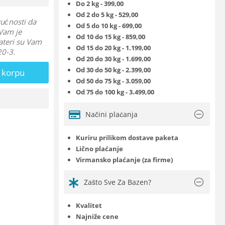
Do 2 kg - 399,00
Od 2 do 5 kg - 529,00
gućnosti da
Od 5 do 10 kg - 699,00
 Vam je
Od 10 do 15 kg - 859,00
ateri su Vam
Od 15 do 20 kg - 1.199,00
20-3.
Od 20 do 30 kg - 1.699,00
Od 30 do 50 kg - 2.399,00
 korpu
Od 50 do 75 kg - 3.059,00
Od 75 do 100 kg - 3.499,00
Načini plaćanja
Kuriru prilikom dostave paketa
Lično plaćanje
Virmansko plaćanje (za firme)
Zašto Sve Za Bazen?
Kvalitet
Najniže cene