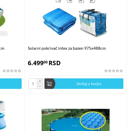
6cm
Solarni pokrivač intex za bazen 975x488cm
6.499
RSD
00
+
Dodaj u korpu
−