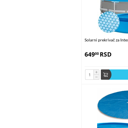
Solarni prekrivač za In
649
RSD
00
+
−