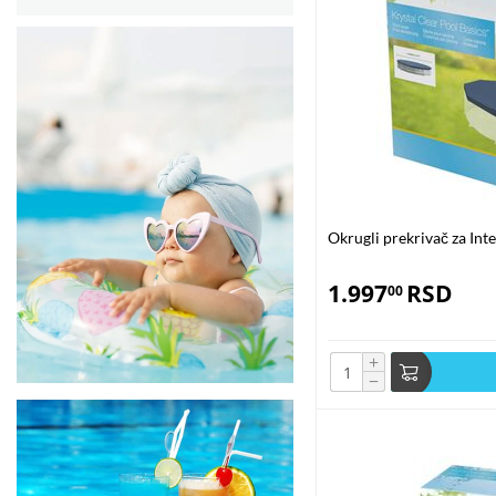
Ekološki pristup
Solarni prekrivači za bazene su ekološki prihvatljivo rešenje za za
prekrivača, doprinosite očuvanju životne sredine i smanjenju ugljeničn
Održavanje i upotreba solarnog pre
Solarni prekrivači za bazene su jednostavni za instalaciju i održav
i skidaju ručno. Važno je redovno čistiti prekrivač kako bi se produžio nj
Instalacija solarnog prekrivača za bazene je jednostavna i može se obav
prekrivač bi trebao potpuno prekrivati površinu bazena. Kod većih bazen
Okrugli prekrivač za In
Čišćenje i održavanje
1.997
RSD
00
Redovno čišćenje prekrivača je važno kako bi se sprečilo nakupljanje prl
nečistoća. Kada nije u upotrebi, prekrivač treba pravilno skladištiti na
+
−
Upotreba tokom sezone
Solarni prekrivači za bazene su idealni za korišćenje tokom cele 
prekrivač produžava sezonu kupanja održavajući vodu toplom tokom hl