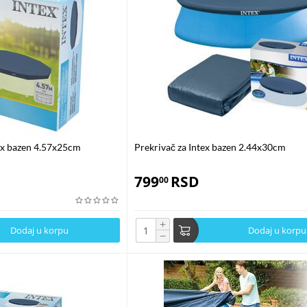
grijavanje bazena.
Oni ne emituju štetne gasove i smanjuju potrebu za kori
og otiska vašeg domaćinstva. Osim toga, smanjenje upotrebe hemikalija dopr
krivača za bazene
anje
. Kod većih bazena, solarni prekrivači se postavljaju i skidaju uz pomoć
egov vek trajanja i održala njegova efikasnost.Instalacija
iti bez stručne pomoći. Prekrivač treba postaviti na površinu vode tako da 
a rol sistemi mogu olakšati postavljanje i uklanjanje prekrivača, čineći ih
tex bazen 4.57x25cm
Prekrivač za Intex bazen 2.44x30cm
799
RSD
00
javštine i produžio njegov vek trajanja. Preporučuje se čišćenje prekrivača
 hladnom i suvom mestu, izvan direktne sunčeve svetlosti kako bi se izbeglo 
+
Dodaj u korpu
Dodaj u korpu
−
sezone kupanja
. U proleće, prekrivač pomaže u bržem zagrijavanju vode, do
adnijih noći.