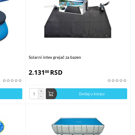
 smanjenje upotrebe hemikalija. Bez obzira na vrstu bazena koji
rekrivač za vaš bazen. Iskoristite sve prednosti solarnog prekrivača za
Solarni intex grejač za bazen
2.131
RSD
00
+
Dodaj u korpu
−