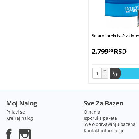
Solarni prekrivač za In
2.799
RSD
00
+
−
Moj Nalog
Sve Za Bazen
Prijavi se
O nama
Kreiraj nalog
Isporuka paketa
Sve o održavanju bazena
Kontakt informacije