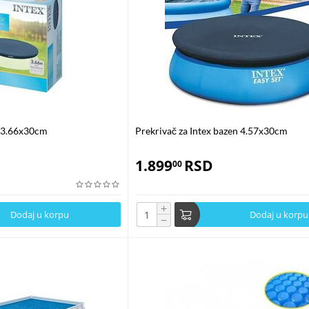
a vaš bazen, omogućavajući smanjenje troškova, produženje sezone kupanja i
ogućiti vam da uživate u toploj i čistoj vodi tokom cele godine.
e kontaktirajte naš tim stručnjaka koji će vam pomoći da odaberete najbolji p
m cele sezone.
n 3.66x30cm
Prekrivač za Intex bazen 4.57x30cm
1.899
RSD
00
+
Dodaj u korpu
Dodaj u korpu
−