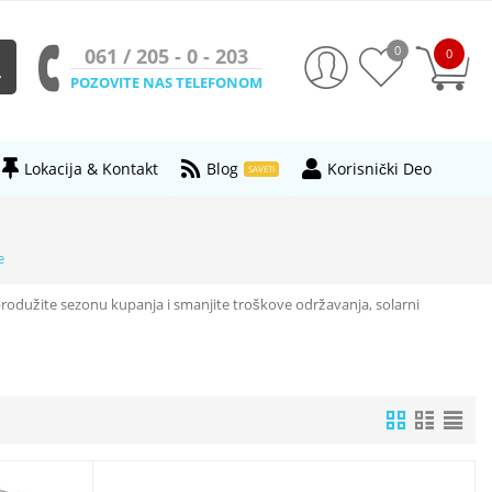
0
061 / 205 - 0 - 203
0
POZOVITE NAS TELEFONOM
Lokacija & Kontakt
Blog
Korisnički Deo
SAVETI
e
produžite sezonu kupanja i smanjite troškove održavanja, solarni
a toplote može smanjiti troškove zagrevanja do 70%. Ova ušteda vam