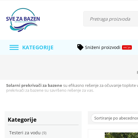
KATEGORIJE
Sniženi proizvodi
AKCIJA
Solarni prekrivači za bazene
su efikasno rešenje za očuvanje toplote 
prekrivači za bazene su savršeno rešenje za vas.
Prednosti solarnog prekrivača za b
Sortiranje po abecedno
Kategorije
Smanjenje troškova zagrijavanja
Testeri za vodu
(9)
Solarni prekrivači za bazene značajno smanjuju troškove zagrevanja vo