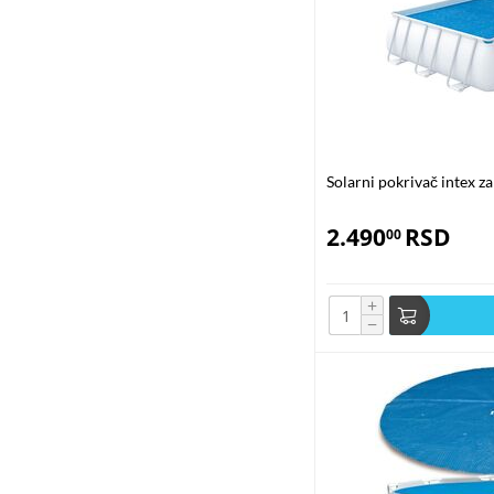
Solarni pokrivač intex 
2.490
RSD
00
+
−