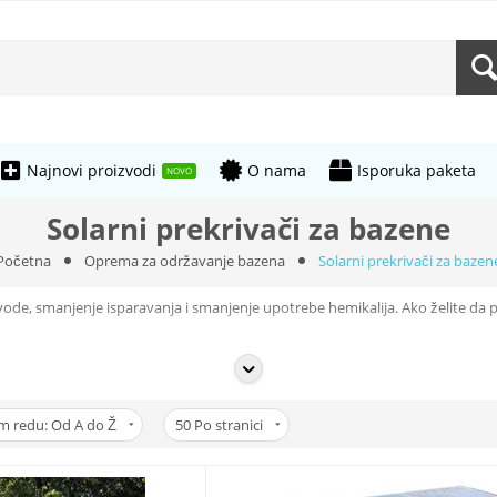
Najnovi proizvodi
O nama
Isporuka paketa
NOVO
Solarni prekrivači za bazene
Početna
Oprema za održavanje bazena
Solarni prekrivači za bazen
vode, smanjenje isparavanja i smanjenje upotrebe hemikalija. Ako želite da 
azene
m redu: Od A do Ž
50
Po stranici
de. Njihova sposobnost zadržavanja sunčeve energije i sprečavanja gubitk