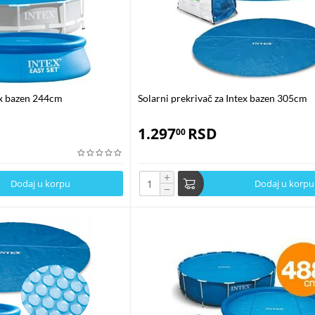
tex bazen 244cm
Solarni prekrivač za Intex bazen 305cm
1.297
RSD
00
+
Dodaj u korpu
Dodaj u korpu
−