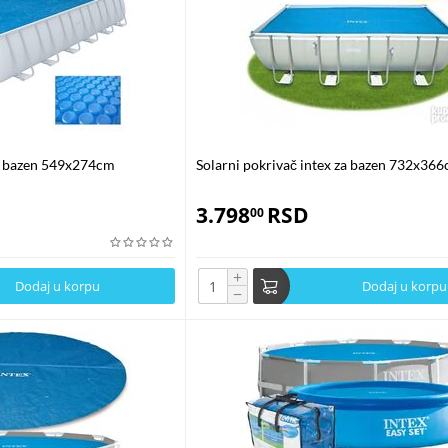
za bazen 549x274cm
Solarni pokrivač intex za bazen 732x36
3.798
RSD
00
+
Dodaj u korpu
Dodaj u korpu
−