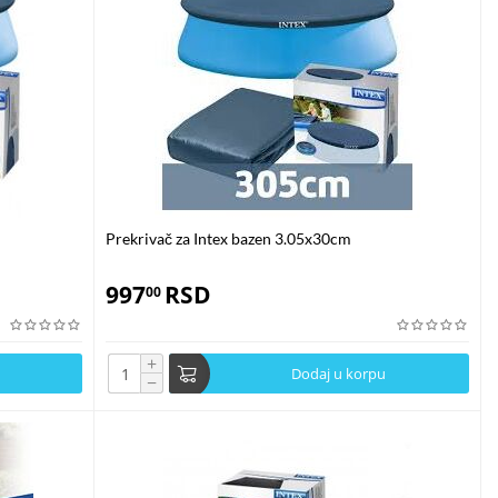
šćenjem električne energije za zagrijavanje vode. Korišćenjem solarnog
inosi manjoj zagađenosti vode i okoline.
 ručnog rol sistema, dok se kod manjih bazena prekrivači lako postavljaju
pluta, sa mehurićima okrenutim ka vodi. Za optimalnu efikasnost,
 praktičnim za svakodnevnu upotrebu.
Prekrivač za Intex bazen 3.05x30cm
997
RSD
00
 blagim sapunom i vodom, kao i redovno uklanjanje lišća i drugih
oštećenje od UV zraka.
+
Dodaj u korpu
−
k tokom leta održava temperaturu i smanjuje isparavanje. U jesen,