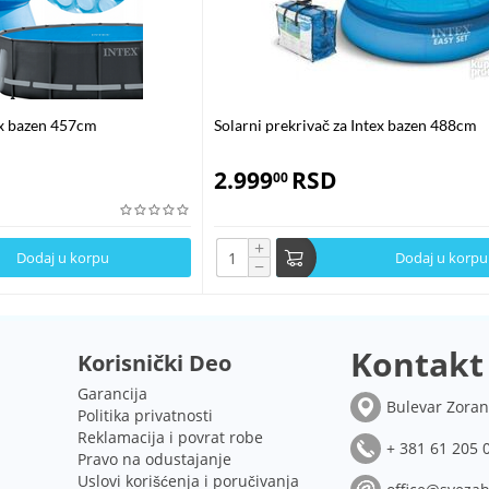
tex bazen 457cm
Solarni prekrivač za Intex bazen 488cm
2.999
RSD
00
+
Dodaj u korpu
Dodaj u korpu
−
Kontakt
Korisnički Deo
Garancija
Bulevar Zoran
Politika privatnosti
Reklamacija i povrat robe
+ 381 61 205 
Pravo na odustajanje
Uslovi korišćenja i poručivanja