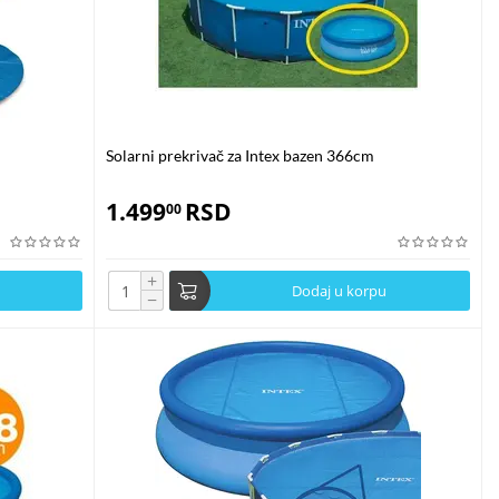
Solarni prekrivač za Intex bazen 366cm
1.499
RSD
00
+
Dodaj u korpu
−