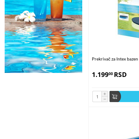
Zaključak
Solarni prekrivači za bazene predstavljaju izuzetno koristan dodatak z
posedujete, solarni prekrivači za bazene će zadovoljiti vaše potrebe i om
Za više informacija o kupovini i instalaciji solarnih prekrivača za bazen
bazene i uživajte u čistom, toplom i ekološki prihvatljivom bazenu toko
Prekrivač za Intex baze
1.199
RSD
00
+
−