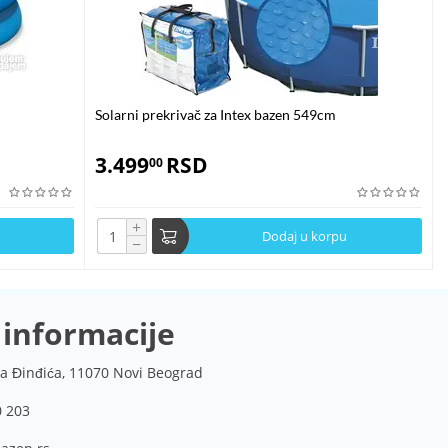
Solarni prekrivač za Intex bazen 549cm
3.499
RSD
00
+
Dodaj u korpu
−
 informacije
a Đinđića, 11070 Novi Beograd
0 203