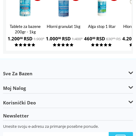
Tablete za bazene
Hlorni granulat 1kg
Alga stop 1 litar
Hlorni 
200gr - 1kg
1.200
RSD
1.000
RSD
460
RSD
4.200
1.900
RSD
1.400
RSD
630
RSD
00
00
00
0
00
00
00
Sve Za Bazen
Moj Nalog
Korisnički Deo
Newsletter
Unesite svoju e-adresu za primanje posebne ponude.