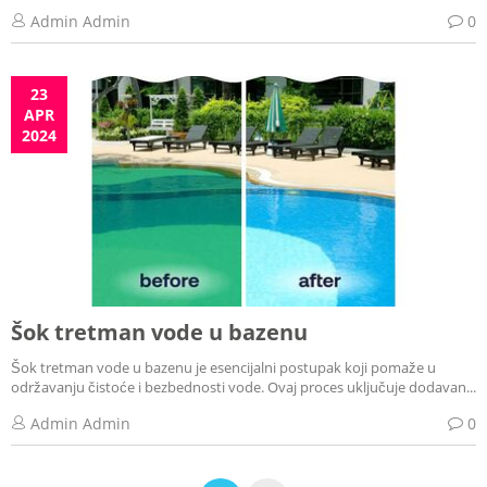
Admin Admin
0
23
APR
2024
Šok tretman vode u bazenu
Šok tretman vode u bazenu je esencijalni postupak koji pomaže u
održavanju čistoće i bezbednosti vode. Ovaj proces uključuje dodavan...
Admin Admin
0