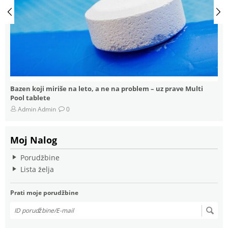
Algicidi za Bazene: Alga Stop
pH
Admin Admin
0
Moj Nalog
Porudžbine
Lista želja
Prati moje porudžbine