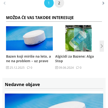
1
2
MOŽDA ĆE VAS TAKOĐE INTERESUJE
Bazen koji miriše na leto, a
Algicidi za Bazene: Alga
p
ne na problem – uz prave
Stop
Multi Pool tablete
25.12.2025
0
09.06.2024
0
Nedavne objave