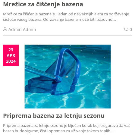
Mrežice za čišćenje bazena
Mrežice za čišćenje bazena su jedan od najvažnijih alata za održavanje
čistoće vašeg bazena. Održavanje bazena može biti izazovno,...
Admin Admin
0
23
APR
2024
Priprema bazena za letnju sezonu
Priprema bazena za letnju sezonu je ključan korak koji osigurava da vaš
bazen bude siguran, čist i spreman za uživanje tokom toplih ...