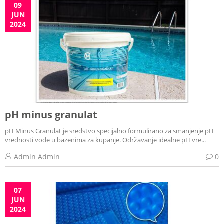
09
JUN
2024
pH minus granulat
pH Minus Granulat je sredstvo specijalno formulirano za smanjenje pH
vrednosti vode u bazenima za kupanje. Održavanje idealne pH vre...
Admin Admin
0
07
JUN
2024