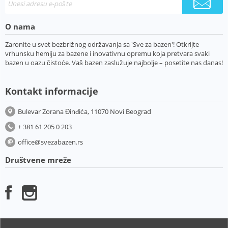
O nama
Zaronite u svet bezbrižnog održavanja sa 'Sve za bazen'! Otkrijte
vrhunsku hemiju za bazene i inovativnu opremu koja pretvara svaki
bazen u oazu čistoće. Vaš bazen zaslužuje najbolje – posetite nas danas!
Kontakt informacije
Bulevar Zorana Đinđića, 11070 Novi Beograd
+ 381 61 205 0 203
office@svezabazen.rs
Društvene mreže