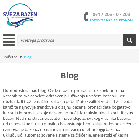
061 / 205 - 0 - 203
POZOVITE NAS TELEFONOM
Početna
Blog
Blog
Dobrodošli na naš blog! Ovde možete pronaći širok spektar tema
vezanih za sve aspekte održavanja i uživanja u vašem bazenu. Bez
obzira da li tražite načine kako da poboljšate kvalitet vode, ili želite da
istražite najnovije trendove u dizajnu bazena, pronaći ćete bogatstvo
korisnih informacija koje će vam pomoći da maksimalno iskoristite vaš
bazen. Nudimo stručne savete i nove ideje za svakog vlasnika bazena,
od osnova kao što su pravilno balansiranje hemikalija, redovno čišćenje
i zimovanje bazena, do najnovijih inovacija u tehnologiji bazena,
uključujući automatizovane sisteme za čišćenje, energetski efikasne