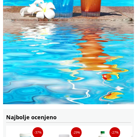
Najbolje ocenjeno
-37%
-29%
-27%