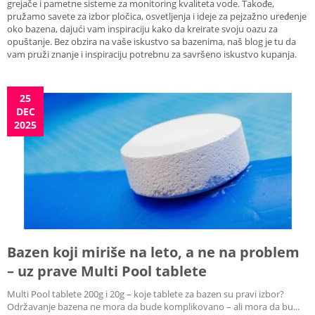
grejače i pametne sisteme za monitoring kvaliteta vode. Takođe,
pružamo savete za izbor pločica, osvetljenja i ideje za pejzažno uređenje
oko bazena, dajući vam inspiraciju kako da kreirate svoju oazu za
opuštanje. Bez obzira na vaše iskustvo sa bazenima, naš blog je tu da
vam pruži znanje i inspiraciju potrebnu za savršeno iskustvo kupanja.
25
DEC
2025
Bazen koji miriše na leto, a ne na problem
– uz prave Multi Pool tablete
Multi Pool tablete 200g i 20g – koje tablete za bazen su pravi izbor?
Održavanje bazena ne mora da bude komplikovano – ali mora da bu...