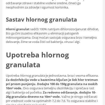
održavanje zdrave i stabilne vodene sredine, čineći ga
neophodnim za zdravlje i sigurnost korisnika.
Sastav hlornog granulata
Hlorni granulat
sadrži 100% natrijum dihloroizocijanurat dihidrat,
što ga čini izuzetno efikasnim u eliminaciji patogenih
mikroorganizama. Ovaj moćan sastojak osigurava brzo i temeljno
delovanje, čime se voda čisti od bakterija, virusa i algi.
Upotreba hlornog
granulata
Upotreba
hlornog granulata
je jednostavna, brza i veoma efikasna.
Za dezinfekciju vode u bazenima ključan je šok hlor tretman
pri prvom punjenju.
Dodajte 100 do 150g granulata na svakih
10m³ vode.
Ovo osigurava temeljnu dezinfekciju i sprečava rast
algi i bakterija od početka.
Za redovno održavanje, dodajte 10-
20g granulata dnevno na 10m³ vode.
Važno je strogo održavati
pH vrednost vode na optimalnih 7,2 do 7,6. To osigurava stabilno i
sigurno okruženje za kupače.