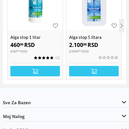
Alga stop 1 litar
Alga stop 5 litara
460
RSD
2.100
RSD
00
00
630
RSD
2.950
RSD
00
00
(2)
Sve Za Bazen
Moj Nalog