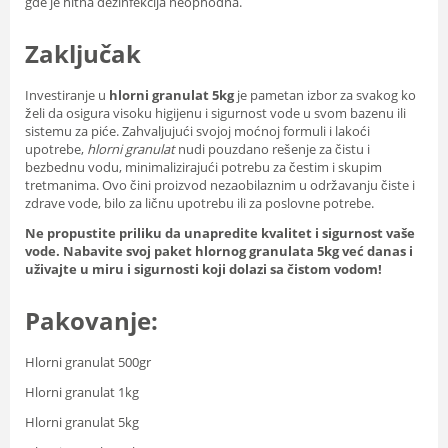
gde je hitna dezinfekcija neophodna.
Zaključak
Investiranje u
hlorni granulat 5kg
je pametan izbor za svakog ko
želi da osigura visoku higijenu i sigurnost vode u svom bazenu ili
sistemu za piće. Zahvaljujući svojoj moćnoj formuli i lakoći
upotrebe,
hlorni granulat
nudi pouzdano rešenje za čistu i
bezbednu vodu, minimalizirajući potrebu za čestim i skupim
tretmanima. Ovo čini proizvod nezaobilaznim u održavanju čiste i
zdrave vode, bilo za ličnu upotrebu ili za poslovne potrebe.
Ne propustite priliku da unapredite kvalitet i sigurnost vaše
vode. Nabavite svoj paket hlornog granulata 5kg već danas i
uživajte u miru i sigurnosti koji dolazi sa čistom vodom!
Pakovanje:
Hlorni granulat 500gr
Hlorni granulat 1kg
Hlorni granulat 5kg