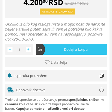
4.200
RSD
00
6.600
RSD
00
UŠTEDIĆETE:
2.400
RSD
00
Ukoliko iz bilo kog razloga niste u mogućnosti da naručite
željene artikle putem sajta ili Vam je potrebna bilo kakva
pomoć, naši operateri su Vam na raspolaganju, pozovite
061/20-50-20-3.
−
+
Dodaj u korpu
Lista želja
Isporuka pouzećem
Cenovnik dostave
Troškovi isporuke se obračunavaju prema
specijalnim, sniženim
cenama
koje važe isključivo za kupce prodavnice Sve za
bazen.
Kupujte pametno – uštedite već pri dostavi!