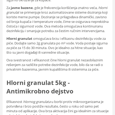
Za
javne bazene
, gde je frekvencija korišćenja znatno veća,
hlorni
granulat
se primenjuje kroz automatizovane sisteme doziranja koji
koriste merne pumpe. Doziranje se prilagođava dinamički, zavisno
od broja kupača i temperature vode, čime se osigurava neprekidna
čistoća i sigurnost vode. Ova metoda omogućava kontinuiranu
dezinfekciju i smanjuje potrebu za čestim ručnim intervencijama.
Hlorni granulat
omogućava brzu i efikasnu dezinfekciju vode za
piće. Dodajte samo 2g granulata po m³ vode. Voda postaje sigurna
za piće za 15 do 30 minuta. Ovo je idealno za hitne situacije, kao
što su javni događaji ili vanredne situacije.
Ova svestranost i efikasnost čine hlorni granulat nezaobilaznim
rešenjem za različite potrebe dezinfekcije vode, bilo da se radi o
privatnim bazenima, javnim kupalištima ili sistemima za piće.
Hlorni granulat 5kg -
Antimikrobno dejstvo
Efikasnost
hlornog granulata
u borbi protiv mikroorganizama je
potvrđena i brzo postiže rezultate, često u roku od samo pet
minuta od aplikacije. Ova brza aktivacija čini ga idealnim za situacije