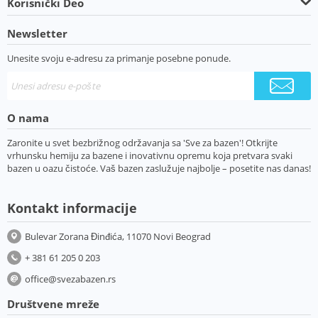
Korisnički Deo
Newsletter
Unesite svoju e-adresu za primanje posebne ponude.
O nama
Zaronite u svet bezbrižnog održavanja sa 'Sve za bazen'! Otkrijte
vrhunsku hemiju za bazene i inovativnu opremu koja pretvara svaki
bazen u oazu čistoće. Vaš bazen zaslužuje najbolje – posetite nas danas!
Kontakt informacije
Bulevar Zorana Đinđića, 11070 Novi Beograd
+ 381 61 205 0 203
office@svezabazen.rs
Društvene mreže