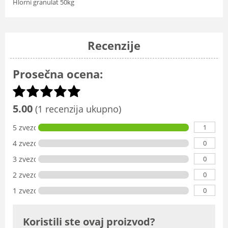
Hlorni granulat 50kg
Recenzije
Prosečna ocena:
5.00
(1 recenzija ukupno)
1
5 zvezdica
0
4 zvezdice
0
3 zvezdice
0
2 zvezdice
0
1 zvezdica
Koristili ste ovaj proizvod?