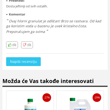
Prednosti
Dosta jeftiniji od svih ostalih.
Komentar
Ovaj hlorni granulat je odličan! Brzo se rastvara. Od kad
ga koristim voda u bazenu je uvek kristalno čista.
Preporučujem ga svima
(0)
(0)
Napiši recenziju
Možda će Vas takođe interesovati
-27%
-29%