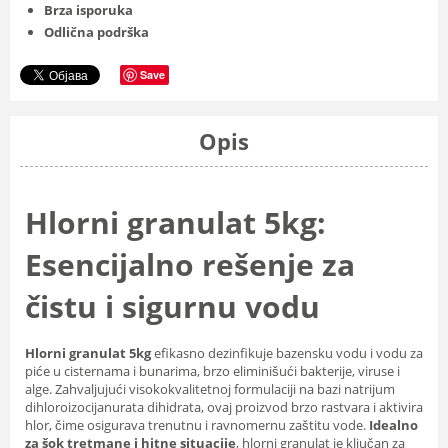
Brza isporuka
Odlična podrška
Save
Opis
Hlorni granulat 5kg:
Esencijalno rešenje za
čistu i sigurnu vodu
Hlorni granulat 5kg
efikasno dezinfikuje bazensku vodu i vodu za
piće u cisternama i bunarima, brzo eliminišući bakterije, viruse i
alge. Zahvaljujući visokokvalitetnoj formulaciji na bazi natrijum
dihloroizocijanurata dihidrata, ovaj proizvod brzo rastvara i aktivira
hlor, čime osigurava trenutnu i ravnomernu zaštitu vode.
Idealno
za šok tretmane i hitne situacije
, hlorni granulat je ključan za