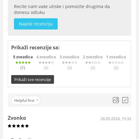
Recite nam vaše utiske i pomozite drugima da
donesu odluku
Napiši recenziju
Prikaži recenzije sa:
5 zvezdica
4 zvezdice
3 zvezdice
2 zvezdice
1 zvezdica
(1
)
(0
)
(0
)
(0
)
(0
)
Prikaži sve recenzije
Helpful first
Zvonko
26.05.2024, 15:32