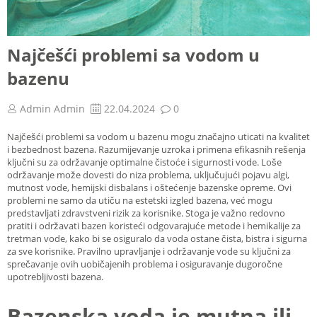
Najčešći problemi sa vodom u
bazenu
Admin Admin
22.04.2024
0
Najčešći problemi sa vodom u bazenu mogu značajno uticati na kvalitet
i bezbednost bazena. Razumijevanje uzroka i primena efikasnih rešenja
ključni su za održavanje optimalne čistoće i sigurnosti vode. Loše
održavanje može dovesti do niza problema, uključujući pojavu algi,
mutnost vode, hemijski disbalans i oštećenje bazenske opreme. Ovi
problemi ne samo da utiču na estetski izgled bazena, već mogu
predstavljati zdravstveni rizik za korisnike. Stoga je važno redovno
pratiti i održavati bazen koristeći odgovarajuće metode i hemikalije za
tretman vode, kako bi se osiguralo da voda ostane čista, bistra i sigurna
za sve korisnike. Pravilno upravljanje i održavanje vode su ključni za
sprečavanje ovih uobičajenih problema i osiguravanje dugoročne
upotrebljivosti bazena.
Bazenska voda je mutna ili