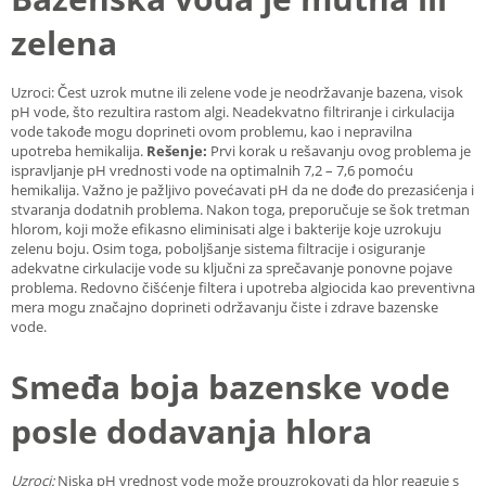
zelena
Uzroci: Čest uzrok mutne ili zelene vode je neodržavanje bazena, visok
pH vode, što rezultira rastom algi. Neadekvatno filtriranje i cirkulacija
vode takođe mogu doprineti ovom problemu, kao i nepravilna
upotreba hemikalija.
Rešenje:
Prvi korak u rešavanju ovog problema je
ispravljanje pH vrednosti vode na optimalnih 7,2 – 7,6 pomoću
hemikalija. Važno je pažljivo povećavati pH da ne dođe do prezasićenja i
stvaranja dodatnih problema. Nakon toga, preporučuje se šok tretman
hlorom, koji može efikasno eliminisati alge i bakterije koje uzrokuju
zelenu boju. Osim toga, poboljšanje sistema filtracije i osiguranje
adekvatne cirkulacije vode su ključni za sprečavanje ponovne pojave
problema. Redovno čišćenje filtera i upotreba algiocida kao preventivna
mera mogu značajno doprineti održavanju čiste i zdrave bazenske
vode.
Smeđa boja bazenske vode
posle dodavanja hlora
Uzroci:
Niska pH vrednost vode može prouzrokovati da hlor reaguje s