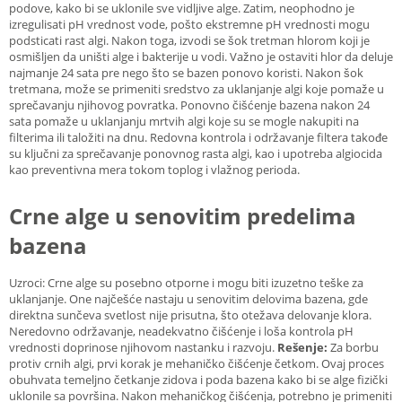
podove, kako bi se uklonile sve vidljive alge. Zatim, neophodno je
izregulisati pH vrednost vode, pošto ekstremne pH vrednosti mogu
podsticati rast algi. Nakon toga, izvodi se šok tretman hlorom koji je
osmišljen da uništi alge i bakterije u vodi. Važno je ostaviti hlor da deluje
najmanje 24 sata pre nego što se bazen ponovo koristi. Nakon šok
tretmana, može se primeniti sredstvo za uklanjanje algi koje pomaže u
sprečavanju njihovog povratka. Ponovno čišćenje bazena nakon 24
sata pomaže u uklanjanju mrtvih algi koje su se mogle nakupiti na
filterima ili taložiti na dnu. Redovna kontrola i održavanje filtera takođe
su ključni za sprečavanje ponovnog rasta algi, kao i upotreba algiocida
kao preventivna mera tokom toplog i vlažnog perioda.
Crne alge u senovitim predelima
bazena
Uzroci: Crne alge su posebno otporne i mogu biti izuzetno teške za
uklanjanje. One najčešće nastaju u senovitim delovima bazena, gde
direktna sunčeva svetlost nije prisutna, što otežava delovanje klora.
Neredovno održavanje, neadekvatno čišćenje i loša kontrola pH
vrednosti doprinose njihovom nastanku i razvoju.
Rešenje:
Za borbu
protiv crnih algi, prvi korak je mehaničko čišćenje četkom. Ovaj proces
obuhvata temeljno četkanje zidova i poda bazena kako bi se alge fizički
uklonile sa površina. Nakon mehaničkog čišćenja, potrebno je primeniti