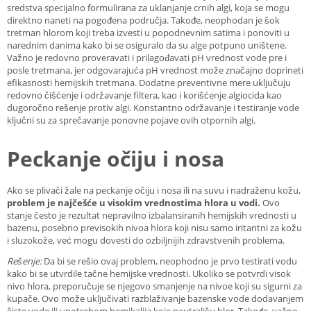
sredstva specijalno formulirana za uklanjanje crnih algi, koja se mogu
direktno naneti na pogođena područja. Takođe, neophodan je šok
tretman hlorom koji treba izvesti u popodnevnim satima i ponoviti u
narednim danima kako bi se osiguralo da su alge potpuno uništene.
Važno je redovno proveravati i prilagođavati pH vrednost vode pre i
posle tretmana, jer odgovarajuća pH vrednost može značajno doprineti
efikasnosti hemijskih tretmana. Dodatne preventivne mere uključuju
redovno čišćenje i održavanje filtera, kao i korišćenje algiocida kao
dugoročno rešenje protiv algi. Konstantno održavanje i testiranje vode
ključni su za sprečavanje ponovne pojave ovih otpornih algi.
Peckanje očiju i nosa
Ako se plivači žale na peckanje očiju i nosa ili na suvu i nadraženu kožu,
problem je najčešće u visokim vrednostima hlora u vodi.
Ovo
stanje često je rezultat nepravilno izbalansiranih hemijskih vrednosti u
bazenu, posebno previsokih nivoa hlora koji nisu samo iritantni za kožu
i sluzokože, već mogu dovesti do ozbiljnijih zdravstvenih problema.
Rešenje:
Da bi se rešio ovaj problem, neophodno je prvo testirati vodu
kako bi se utvrdile tačne hemijske vrednosti. Ukoliko se potvrdi visok
nivo hlora, preporučuje se njegovo smanjenje na nivoe koji su sigurni za
kupače. Ovo može uključivati razblaživanje bazenske vode dodavanjem