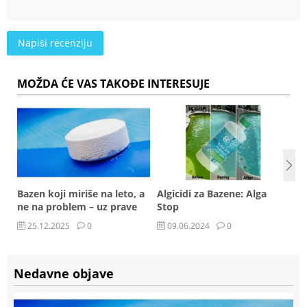
Napiši recenziju
MOŽDA ĆE VAS TAKOĐE INTERESUJE
Bazen koji miriše na leto, a
Algicidi za Bazene: Alga
p
ne na problem – uz prave
Stop
Multi Pool tablete
25.12.2025
0
09.06.2024
0
Nedavne objave