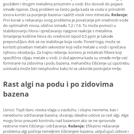
gvožđem i drugim metalima prisutnim u vodi, što dovodi do pojave
smeđe nijanse. Ovaj problem se često javlja kada se voda iz prirodnih
izvora koristi za punjenje bazena i sadrži visok nivo minerala.
Rešenje:
Prvi korak u rešavanju ovog problema je povećanje pH vrednosti vode
do optimalnih nivoa, obično između 7,2 i 7,6. To može pomoći u
stabilizovanju hlora i sprečavanju njegove reakcije s metalima.
Smanjenje količine hlora do vrednosti ispod 0,5 ppm je takođe
preporučljivo dok se ne stabilizuje boja vode. Pored toga, može se
koristiti poseban metalni sekvester koji veže metale u vodi i sprečava
njihovu oksidaciju. Za trajno rešenje, korisno je instalirati filtere koji
specifično ciljaju metale u vodi. U slučajevima kada su smeđe mrlje već
formirane na zidovima i podu bazena, mehaničko čišćenje uz upotrebu
usisivača može biti neophodno kako bi se uklonile postojeće mrlje.
Rast algi na podu i po zidovima
bazena
Uzroci: Topli dani, visoka vlaga u vazduhu, i olujno nevreme, kao i
neredovno održavanje bazena, stvaraju idealne uslove za rast algi. Alge
mogu brzo preuzeti kontrolu nad bazenom ako se ne sprovode
redovne mere čišćenja i održavanja.
Rešenje:
Efikasno rešavanje
problema algi počinje temeljnim čišćenjem bazena, uključujući zidove i