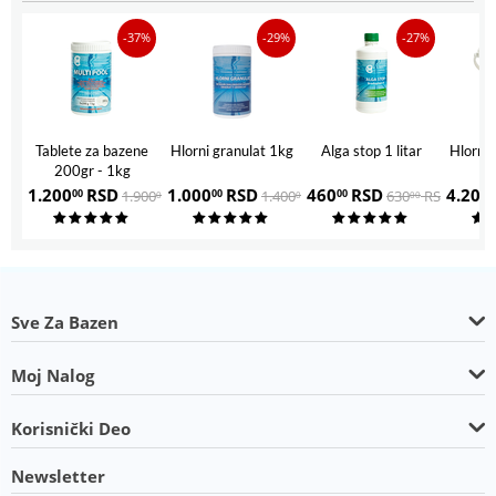
-37%
-29%
-27%
Tablete za bazene
Hlorni granulat 1kg
Alga stop 1 litar
Hlorni 
200gr - 1kg
1.200
RSD
1.000
RSD
460
RSD
4.200
1.900
RSD
1.400
RSD
630
RSD
00
00
00
0
00
00
00
Sve Za Bazen
Moj Nalog
Korisnički Deo
Newsletter