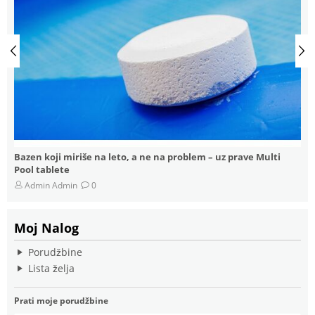
Algicidi za Bazene: Alga Stop
pH
Admin Admin
0
Moj Nalog
Porudžbine
Lista želja
Prati moje porudžbine