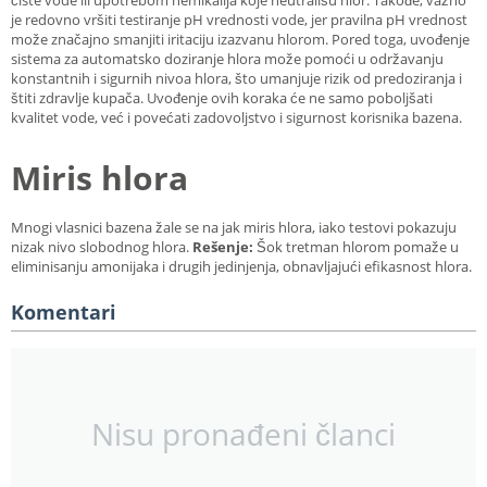
čiste vode ili upotrebom hemikalija koje neutrališu hlor. Takođe, važno
je redovno vršiti testiranje pH vrednosti vode, jer pravilna pH vrednost
može značajno smanjiti iritaciju izazvanu hlorom. Pored toga, uvođenje
sistema za automatsko doziranje hlora može pomoći u održavanju
konstantnih i sigurnih nivoa hlora, što umanjuje rizik od predoziranja i
štiti zdravlje kupača. Uvođenje ovih koraka će ne samo poboljšati
kvalitet vode, već i povećati zadovoljstvo i sigurnost korisnika bazena.
Miris hlora
Mnogi vlasnici bazena žale se na jak miris hlora, iako testovi pokazuju
nizak nivo slobodnog hlora.
Rešenje:
Šok tretman hlorom pomaže u
eliminisanju amonijaka i drugih jedinjenja, obnavljajući efikasnost hlora.
Komentari
Nisu pronađeni članci