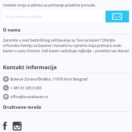
Unesite svoju e-adresu za primanje posebne ponude.
O nama
Zaronite u svet bezbrižnog održavanja sa 'Sve za bazen'! Otkrijte
vrhunsku hemiju za bazene i inovativnu opremu koja pretvara svaki
bazen u oazu čistoće. Vaš bazen zaslužuje najbolje – posetite nas danas!
Kontakt informacije
Bulevar Zorana Đinđića, 11070 Novi Beograd
+ 381 61 205 0 203
office@svezabazen.rs
Društvene mreže