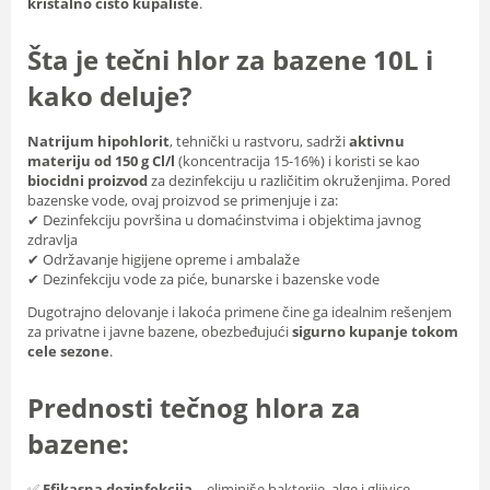
kristalno čisto kupalište
.
Šta je tečni hlor za bazene 10L i
kako deluje?
Natrijum hipohlorit
, tehnički u rastvoru, sadrži
aktivnu
materiju od 150 g Cl/l
(koncentracija 15-16%) i koristi se kao
biocidni proizvod
za dezinfekciju u različitim okruženjima. Pored
bazenske vode, ovaj proizvod se primenjuje i za:
✔ Dezinfekciju površina u domaćinstvima i objektima javnog
zdravlja
✔ Održavanje higijene opreme i ambalaže
✔ Dezinfekciju vode za piće, bunarske i bazenske vode
Dugotrajno delovanje i lakoća primene čine ga idealnim rešenjem
za privatne i javne bazene, obezbeđujući
sigurno kupanje tokom
cele sezone
.
Prednosti tečnog hlora za
bazene:
✅
Efikasna dezinfekcija
– eliminiše bakterije, alge i gljivice