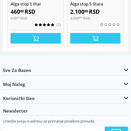
Alga stop 1 litar
Alga stop 5 litara
460
RSD
2.100
RSD
00
00
630
RSD
2.950
RSD
00
00
(2)
Sve Za Bazen
Moj Nalog
Korisnički Deo
Newsletter
Unesite svoju e-adresu za primanje posebne ponude.