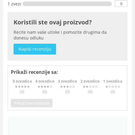
0
1 zvezdica
Koristili ste ovaj proizvod?
Recite nam vaše utiske i pomozite drugima da
donesu odluku
Napiši recenziju
Prikaži recenzije sa:
5 zvezdica
4 zvezdice
3 zvezdice
2 zvezdice
1 zvezdica
(0
)
(0
)
(0
)
(0
)
(0
)
Prikaži sve recenzije