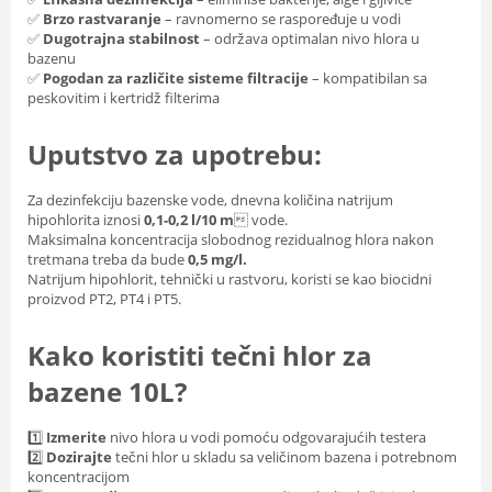
✅
Brzo rastvaranje
– ravnomerno se raspoređuje u vodi
✅
Dugotrajna stabilnost
– održava optimalan nivo hlora u
bazenu
✅
Pogodan za različite sisteme filtracije
– kompatibilan sa
peskovitim i kertridž filterima
Uputstvo za upotrebu:
Za dezinfekciju bazenske vode, dnevna količina natrijum
hipohlorita iznosi
0,1-0,2 l/10 m
 vode.
Maksimalna koncentracija slobodnog rezidualnog hlora nakon
tretmana treba da bude
0,5 mg/l.
Natrijum hipohlorit, tehnički u rastvoru, koristi se kao biocidni
proizvod PT2, PT4 i PT5.
Kako koristiti tečni hlor za
bazene 10L?
1️⃣
Izmerite
nivo hlora u vodi pomoću odgovarajućih testera
2️⃣
Dozirajte
tečni hlor u skladu sa veličinom bazena i potrebnom
koncentracijom