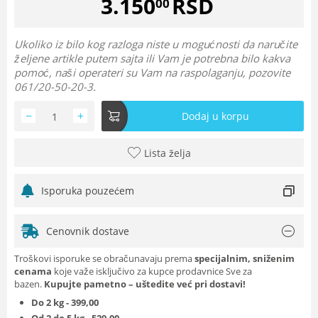
3.150
RSD
00
Ukoliko iz bilo kog razloga niste u mogućnosti da naručite
željene artikle putem sajta ili Vam je potrebna bilo kakva
pomoć, naši operateri su Vam na raspolaganju, pozovite
061/20-50-20-3.
−
+
Dodaj u korpu
Lista želja
Isporuka pouzećem
Cenovnik dostave
Troškovi isporuke se obračunavaju prema
specijalnim, sniženim
cenama
koje važe isključivo za kupce prodavnice Sve za
bazen.
Kupujte pametno – uštedite već pri dostavi!
Do 2 kg - 399,00
Od 2 do 5 kg - 529,00