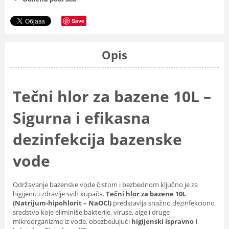
Save
Opis
Tečni hlor za bazene 10L –
Sigurna i efikasna
dezinfekcija bazenske
vode
Održavanje bazenske vode čistom i bezbednom ključno je za
higijenu i zdravlje svih kupača.
Tečni hlor za bazene 10L
(Natrijum-hipohlorit – NaOCl)
predstavlja snažno dezinfekciono
sredstvo koje eliminiše bakterije, viruse, alge i druge
mikroorganizme iz vode, obezbeđujući
higijenski ispravno i