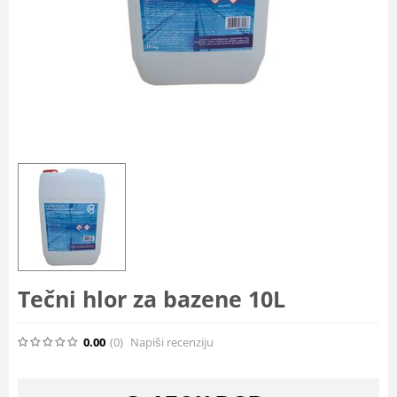
Tečni hlor za bazene 10L
0.00
(0
)
Napiši recenziju