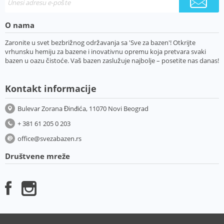
O nama
Zaronite u svet bezbrižnog održavanja sa 'Sve za bazen'! Otkrijte
vrhunsku hemiju za bazene i inovativnu opremu koja pretvara svaki
bazen u oazu čistoće. Vaš bazen zaslužuje najbolje – posetite nas danas!
Kontakt informacije
Bulevar Zorana Đinđića, 11070 Novi Beograd
+ 381 61 205 0 203
office@svezabazen.rs
Društvene mreže