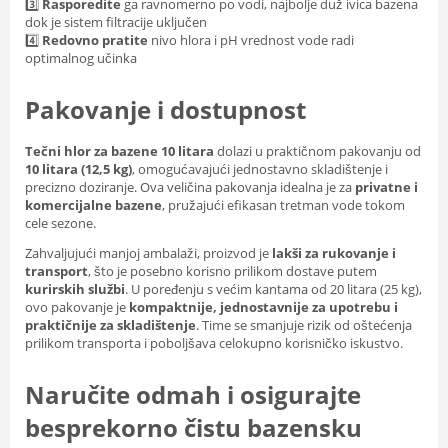
3️⃣
Rasporedite
ga ravnomerno po vodi, najbolje duž ivica bazena
dok je sistem filtracije uključen
4️⃣
Redovno pratite
nivo hlora i pH vrednost vode radi
optimalnog učinka
Pakovanje i dostupnost
Tečni hlor za bazene 10 litara
dolazi u praktičnom pakovanju od
10 litara (12,5 kg)
, omogućavajući jednostavno skladištenje i
precizno doziranje. Ova veličina pakovanja idealna je za
privatne i
komercijalne bazene
, pružajući efikasan tretman vode tokom
cele sezone.
Zahvaljujući manjoj ambalaži, proizvod je
lakši za rukovanje i
transport
, što je posebno korisno prilikom dostave putem
kurirskih službi
. U poređenju s većim kantama od
20 litara (25 kg)
,
ovo pakovanje je
kompaktnije, jednostavnije za upotrebu i
praktičnije za skladištenje
. Time se smanjuje rizik od oštećenja
prilikom transporta i poboljšava celokupno korisničko iskustvo.
Naručite odmah i osigurajte
besprekorno čistu bazensku