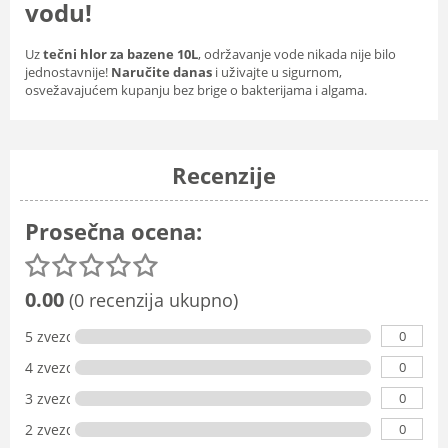
vodu!
Uz
tečni hlor za bazene 10L
, održavanje vode nikada nije bilo
jednostavnije!
Naručite danas
i uživajte u sigurnom,
osvežavajućem kupanju bez brige o bakterijama i algama.
Recenzije
Prosečna ocena:
0.00
(0 recenzija ukupno)
0
5 zvezdica
0
4 zvezdice
0
3 zvezdice
0
2 zvezdice