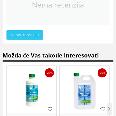
Nema recenzija
Napiši recenziju
Možda će Vas takođe interesovati
-27%
-29%