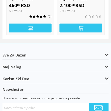
460
RSD
2.100
RSD
00
00
630
RSD
2.950
RSD
00
00
(2)
Sve Za Bazen
Moj Nalog
Korisnički Deo
Newsletter
Unesite svoju e-adresu za primanje posebne ponude.