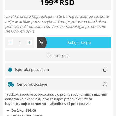
199
RSD
00
Ukoliko iz bilo kog razloga niste u mogućnosti da naručite
željene artikle putem sajta ili Vam je potrebna bilo kakva
pomoć, naši operateri su Vam na raspolaganju, pozovite
061/20-50-20-3.
−
+
Dodaj u korpu
Lista želja
Isporuka pouzećem
Cenovnik dostave
Troškovi isporuke se obračunavaju prema
specijalnim, sniženim
cenama
koje važe isključivo za kupce prodavnice Sve za
bazen.
Kupujte pametno – uštedite već pri dostavi!
Do 2 kg - 399,00
Od 2 do 5 kg - 529,00