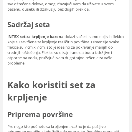
sve oštećene delove, omogućavajući vam da uživate u svom
bazenu, dušeku ili džakuziju bez dugih prekida.
Sadržaj seta
INTEX set za krpljenje bazena
dolazi sa šest samolepljivih flekica
koje su savršene za krpljenje različitih površina. Dimenzije svake
flekice su 7 cm x 7 cm, što je idealno za pokrivanje manjih do
srednjih oštećenja. Flekice su dizajnirane da budu izdržljive i
otporne na vodu, pružajući vam dugotrajno rešenje za vaše
probleme.
Kako koristiti set za
krpljenje
Priprema površine
Pre nego što počnete sa krpljenjem, važno je da pažljivo
pripremite površinu koju želite da popravite. Površina mora biti