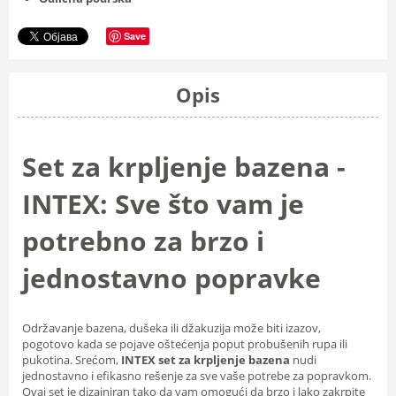
Save
Opis
Set za krpljenje bazena -
INTEX: Sve što vam je
potrebno za brzo i
jednostavno popravke
Održavanje bazena, dušeka ili džakuzija može biti izazov,
pogotovo kada se pojave oštećenja poput probušenih rupa ili
pukotina. Srećom,
INTEX set za krpljenje bazena
nudi
jednostavno i efikasno rešenje za sve vaše potrebe za popravkom.
Ovaj set je dizajniran tako da vam omogući da brzo i lako zakrpite