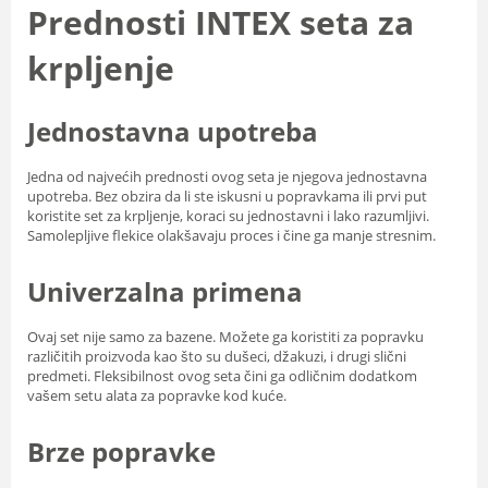
Prednosti INTEX seta za
krpljenje
Jednostavna upotreba
Jedna od najvećih prednosti ovog seta je njegova jednostavna
upotreba. Bez obzira da li ste iskusni u popravkama ili prvi put
koristite set za krpljenje, koraci su jednostavni i lako razumljivi.
Samolepljive flekice olakšavaju proces i čine ga manje stresnim.
Univerzalna primena
Ovaj set nije samo za bazene. Možete ga koristiti za popravku
različitih proizvoda kao što su dušeci, džakuzi, i drugi slični
predmeti. Fleksibilnost ovog seta čini ga odličnim dodatkom
vašem setu alata za popravke kod kuće.
Brze popravke