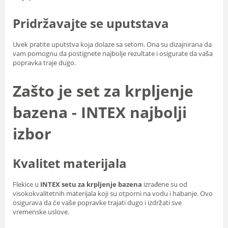
Pridržavajte se uputstava
Uvek pratite uputstva koja dolaze sa setom. Ona su dizajnirana da
vam pomognu da postignete najbolje rezultate i osigurate da vaša
popravka traje dugo.
Zašto je set za krpljenje
bazena - INTEX najbolji
izbor
Kvalitet materijala
Flekice u
INTEX setu za krpljenje bazena
izrađene su od
visokokvalitetnih materijala koji su otporni na vodu i habanje. Ovo
osigurava da će vaše popravke trajati dugo i izdržati sve
vremenske uslove.