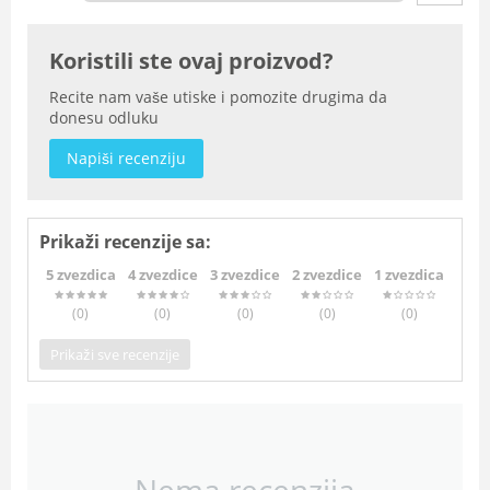
Koristili ste ovaj proizvod?
Recite nam vaše utiske i pomozite drugima da
donesu odluku
Napiši recenziju
Prikaži recenzije sa:
5 zvezdica
4 zvezdice
3 zvezdice
2 zvezdice
1 zvezdica
(0
)
(0
)
(0
)
(0
)
(0
)
Prikaži sve recenzije
Nema recenzija