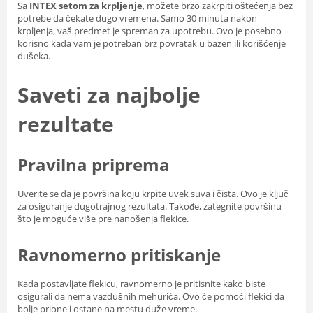
Sa
INTEX setom za krpljenje
, možete brzo zakrpiti oštećenja bez
potrebe da čekate dugo vremena. Samo 30 minuta nakon
krpljenja, vaš predmet je spreman za upotrebu. Ovo je posebno
korisno kada vam je potreban brz povratak u bazen ili korišćenje
dušeka.
Saveti za najbolje
rezultate
Pravilna priprema
Uverite se da je površina koju krpite uvek suva i čista. Ovo je ključ
za osiguranje dugotrajnog rezultata. Takođe, zategnite površinu
što je moguće više pre nanošenja flekice.
Ravnomerno pritiskanje
Kada postavljate flekicu, ravnomerno je pritisnite kako biste
osigurali da nema vazdušnih mehurića. Ovo će pomoći flekici da
bolje prione i ostane na mestu duže vreme.