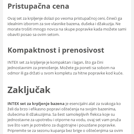
Pristupačna cena
Ovaj set za krpljenje dolazi po veoma pristupačnoj ceni, čineći ga
idealnim izborom za sve vlasnike bazena, dušeka i džakuzija. Ne
morate trošiti mnogo novca na skupe popravke kada možete sami
obaviti posao sa ovim setom.
Kompaktnost i prenosivost
INTEX set za krpljenje je kompaktan i lagan, što ga čini
jednostavnim za prenošenje. Možete ga poneti sa sobom na
odmor ili ga držati u svom kompletu za hitne popravke kod kuće.
Zaključak
INTEX set za krpljenje bazena
je esencijalni alat za svakoga ko
želi da brzo i efikasno popravi oštećenja na svojim bazenima,
dušecima ili džakuzijima. Sa šest samolepljivih flekica koje su
jednostavne za upotrebu i otporne na vodu, ovaj set vam pruža
sve što vam je potrebno za dugotrajne i pouzdane popravke.
Pripremite se za sezonu kupanja bez brige o oštećenjima sa ovim