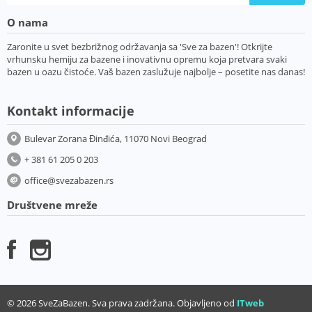
O nama
Zaronite u svet bezbrižnog održavanja sa 'Sve za bazen'! Otkrijte
vrhunsku hemiju za bazene i inovativnu opremu koja pretvara svaki
bazen u oazu čistoće. Vaš bazen zaslužuje najbolje – posetite nas danas!
Kontakt informacije
Bulevar Zorana Đinđića, 11070 Novi Beograd
+ 381 61 205 0 203
office@svezabazen.rs
Društvene mreže
© 2026 SveZaBazen. Sva prava zadržana. Objavljeno od
ITweb