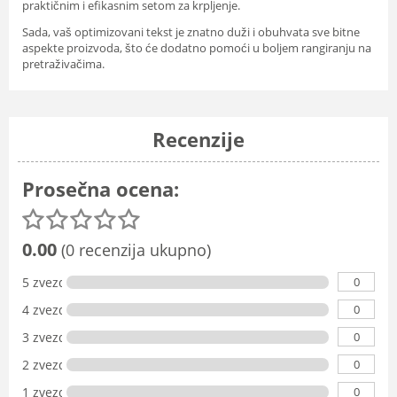
praktičnim i efikasnim setom za krpljenje.
Sada, vaš optimizovani tekst je znatno duži i obuhvata sve bitne
aspekte proizvoda, što će dodatno pomoći u boljem rangiranju na
pretraživačima.
Recenzije
Prosečna ocena:
0.00
(0 recenzija ukupno)
0
5 zvezdica
0
4 zvezdice
0
3 zvezdice
0
2 zvezdice
0
1 zvezdica