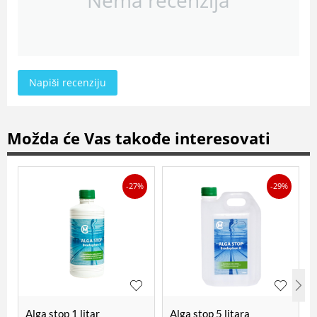
Napiši recenziju
Možda će Vas takođe interesovati
-27%
-29%
Alga stop 1 litar
Alga stop 5 litara