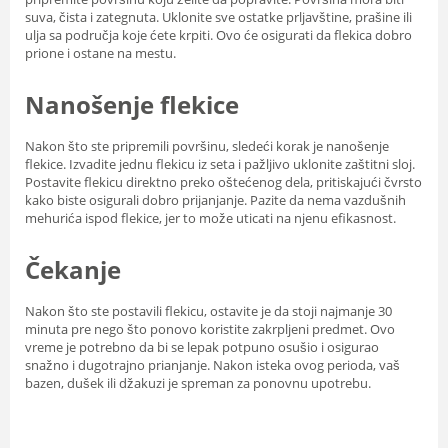
suva, čista i zategnuta. Uklonite sve ostatke prljavštine, prašine ili
ulja sa područja koje ćete krpiti. Ovo će osigurati da flekica dobro
prione i ostane na mestu.
Nanošenje flekice
Nakon što ste pripremili površinu, sledeći korak je nanošenje
flekice. Izvadite jednu flekicu iz seta i pažljivo uklonite zaštitni sloj.
Postavite flekicu direktno preko oštećenog dela, pritiskajući čvrsto
kako biste osigurali dobro prijanjanje. Pazite da nema vazdušnih
mehurića ispod flekice, jer to može uticati na njenu efikasnost.
Čekanje
Nakon što ste postavili flekicu, ostavite je da stoji najmanje 30
minuta pre nego što ponovo koristite zakrpljeni predmet. Ovo
vreme je potrebno da bi se lepak potpuno osušio i osigurao
snažno i dugotrajno prianjanje. Nakon isteka ovog perioda, vaš
bazen, dušek ili džakuzi je spreman za ponovnu upotrebu.