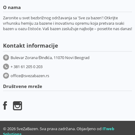
O nama
Zaronite u svet bezbrižnog održavanja sa 'Sve za bazen'! Otkrijte
vrhunsku hemiju za bazene i inovativnu opremu koja pretvara svaki
bazen u oazu čistoće. Vaš bazen zaslužuje najbolje – posetite nas danas!
Kontakt informacije
Bulevar Zorana Đinđića, 11070 Novi Beograd
+ 381 61 205 0 203
office@svezabazen.rs
Društvene mreže
© 2026 SveZaBazen. Sva prava zadržana. Objavljeno od
ITweb
Solutions
.