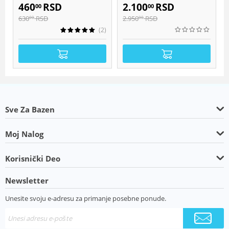
460
RSD
2.100
RSD
00
00
630
RSD
2.950
RSD
00
00
(2)
Sve Za Bazen
Moj Nalog
Korisnički Deo
Newsletter
Unesite svoju e-adresu za primanje posebne ponude.