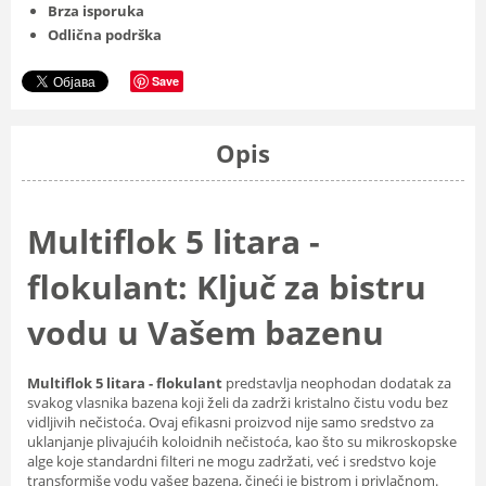
Brza isporuka
Odlična podrška
Save
Opis
Multiflok 5 litara -
flokulant: Ključ za bistru
vodu u Vašem bazenu
Multiflok 5 litara - flokulant
predstavlja neophodan dodatak za
svakog vlasnika bazena koji želi da zadrži kristalno čistu vodu bez
vidljivih nečistoća. Ovaj efikasni proizvod nije samo sredstvo za
uklanjanje plivajućih koloidnih nečistoća, kao što su mikroskopske
alge koje standardni filteri ne mogu zadržati, već i sredstvo koje
transformiše vodu vašeg bazena, čineći je bistrom i privlačnom.