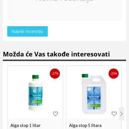
Napiši recenziju
Možda će Vas takođe interesovati
-27%
-29%
Alga stop 1 litar
Alga stop 5 litara