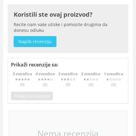
Koristili ste ovaj proizvod?
Recite nam vaše utiske i pomozite drugima da
donesu odluku
Napiši recenziju
Prikaži recenzije sa:
5 zvezdica
4 zvezdice
3 zvezdice
2 zvezdice
1 zvezdica
(0
)
(0
)
(0
)
(0
)
(0
)
Prikaži sve recenzije
Nema recenzija