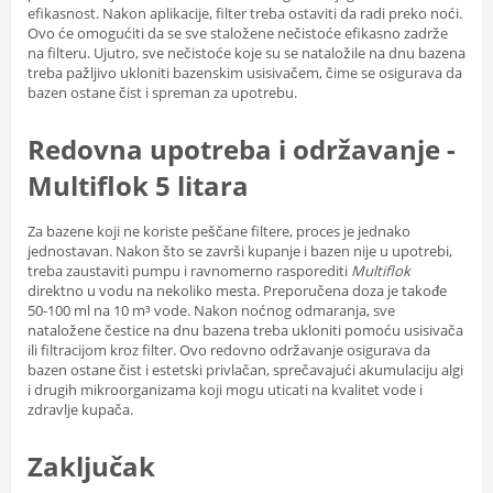
efikasnost. Nakon aplikacije, filter treba ostaviti da radi preko noći.
Ovo će omogućiti da se sve staložene nečistoće efikasno zadrže
na filteru. Ujutro, sve nečistoće koje su se nataložile na dnu bazena
treba pažljivo ukloniti bazenskim usisivačem, čime se osigurava da
bazen ostane čist i spreman za upotrebu.
Redovna upotreba i održavanje -
Multiflok 5 litara
Za bazene koji ne koriste peščane filtere, proces je jednako
jednostavan. Nakon što se završi kupanje i bazen nije u upotrebi,
treba zaustaviti pumpu i ravnomerno rasporediti
Multiflok
direktno u vodu na nekoliko mesta. Preporučena doza je takođe
50-100 ml na 10 m³ vode. Nakon noćnog odmaranja, sve
nataložene čestice na dnu bazena treba ukloniti pomoću usisivača
ili filtracijom kroz filter. Ovo redovno održavanje osigurava da
bazen ostane čist i estetski privlačan, sprečavajući akumulaciju algi
i drugih mikroorganizama koji mogu uticati na kvalitet vode i
zdravlje kupača.
Zaključak