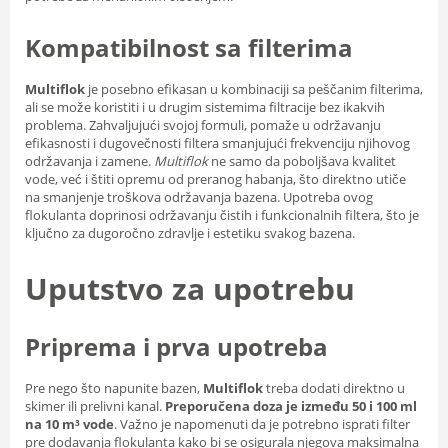
Kompatibilnost sa filterima
Multiflok
je posebno efikasan u kombinaciji sa peščanim filterima,
ali se može koristiti i u drugim sistemima filtracije bez ikakvih
problema. Zahvaljujući svojoj formuli, pomaže u održavanju
efikasnosti i dugovečnosti filtera smanjujući frekvenciju njihovog
održavanja i zamene.
Multiflok
ne samo da poboljšava kvalitet
vode, već i štiti opremu od preranog habanja, što direktno utiče
na smanjenje troškova održavanja bazena. Upotreba ovog
flokulanta doprinosi održavanju čistih i funkcionalnih filtera, što je
ključno za dugoročno zdravlje i estetiku svakog bazena.
Uputstvo za upotrebu
Priprema i prva upotreba
Pre nego što napunite bazen,
Multiflok
treba dodati direktno u
skimer ili prelivni kanal.
Preporučena doza je između 50 i 100 ml
na 10 m³ vode
. Važno je napomenuti da je potrebno isprati filter
pre dodavanja flokulanta kako bi se osigurala njegova maksimalna