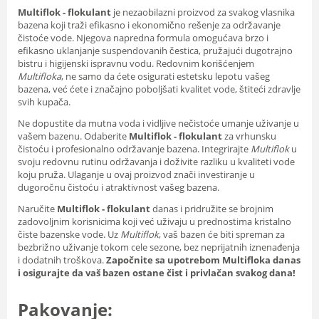
Multiflok - flokulant
je nezaobilazni proizvod za svakog vlasnika
bazena koji traži efikasno i ekonomično rešenje za održavanje
čistoće vode. Njegova napredna formula omogućava brzo i
efikasno uklanjanje suspendovanih čestica, pružajući dugotrajno
bistru i higijenski ispravnu vodu. Redovnim korišćenjem
Multifloka
, ne samo da ćete osigurati estetsku lepotu vašeg
bazena, već ćete i značajno poboljšati kvalitet vode, štiteći zdravlje
svih kupača.
Ne dopustite da mutna voda i vidljive nečistoće umanje uživanje u
vašem bazenu. Odaberite
Multiflok - flokulant
za vrhunsku
čistoću i profesionalno održavanje bazena. Integrirajte
Multiflok
u
svoju redovnu rutinu održavanja i doživite razliku u kvaliteti vode
koju pruža. Ulaganje u ovaj proizvod znači investiranje u
dugoročnu čistoću i atraktivnost vašeg bazena.
Naručite
Multiflok - flokulant
danas i pridružite se brojnim
zadovoljnim korisnicima koji već uživaju u prednostima kristalno
čiste bazenske vode. Uz
Multiflok
, vaš bazen će biti spreman za
bezbrižno uživanje tokom cele sezone, bez neprijatnih iznenađenja
i dodatnih troškova.
Započnite sa upotrebom Multifloka danas
i osigurajte da vaš bazen ostane čist i privlačan svakog dana!
Pakovanje: