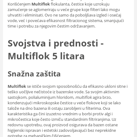
Korišćenjem
Multiflok
flokulanta, čestice koje uzrokuju
zamućenje se aglomeriraju u veće grupe koje filteri lako mogu
uhvatiti i eliminisati. Ovo ne samo da poboljšava izgled i osećaj
vode, već i povećava efikasnost filtracionog sistema, smanjujući
time i potrebu za njegovim čestim održavanjem.
Svojstva i prednosti -
Multiflok 5 litara
Snažna zaštita
Multiflok
se ističe svojom sposobnošću da efikasno ukloni sitne i
teško uočljive nečistoće iz bazenske vode. Sa svojim aktivnim
sastojkom, polialuminijum hloridom,
multiflok
agira brzo,
kondenzujući mikroskopske čestice u veće flokove koji se lako
talože na dno bazena ili ostaju zarobljeni u filterima. Ova
karakteristika ga čini izuzetno vrednim u borbi protiv algi i
mikročestica koje često izmiču standardnim filtriranjima. Uz
redovnu upotrebu, ovaj proizvod osigurava da bazen ostane
higijenski ispravan i estetski zadovoljavajući bez neprekidne
potrebe za mehaničkim čišćenjem.