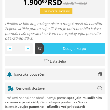
1.900
RSD
00
2.690
RSD
00
UŠTEDIĆETE:
790
RSD
00
Ukoliko iz bilo kog razloga niste u mogućnosti da naručite
željene artikle putem sajta ili Vam je potrebna bilo kakva
pomoć, naši operateri su Vam na raspolaganju, pozovite
061/20-50-20-3.
−
+
Dodaj u korpu
Lista želja
Isporuka pouzećem
Cenovnik dostave
Troškovi isporuke se obračunavaju prema
specijalnim, sniženim
cenama
koje važe isključivo za kupce prodavnice Sve za
bazen.
Kupujte pametno – uštedite već pri dostavi!